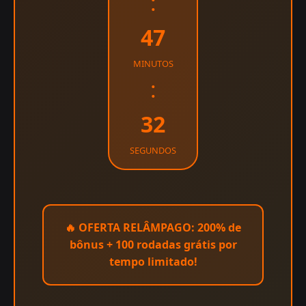
:
47
MINUTOS
:
32
SEGUNDOS
🔥
OFERTA RELÂMPAGO:
200% de
bônus + 100 rodadas grátis por
tempo limitado!