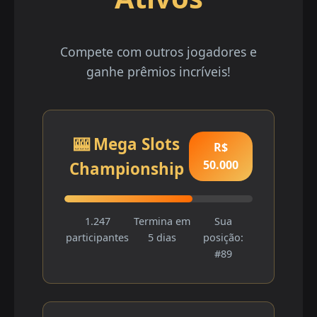
Compete com outros jogadores e
ganhe prêmios incríveis!
🎰 Mega Slots
R$
50.000
Championship
1.247
Termina em
Sua
participantes
5 dias
posição:
#89