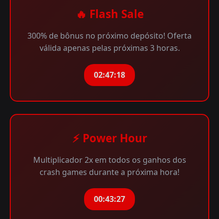
🔥 Flash Sale
300% de bônus no próximo depósito! Oferta
válida apenas pelas próximas 3 horas.
02:47:18
⚡ Power Hour
Multiplicador 2x em todos os ganhos dos
crash games durante a próxima hora!
00:43:27