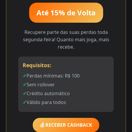
Até 15% de Volta
Recupere parte das suas perdas toda
segunda-feira! Quanto mais joga, mais
recebe.
Requisitos:
Perdas mínimas: R$ 100
Sem rollover
Crédito automático
Válido para todos
💰 RECEBER CASHBACK