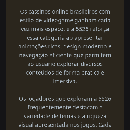
Os cassinos online brasileiros com
estilo de videogame ganham cada
vez mais espaço, e a 5526 reforça
essa categoria ao apresentar
animações ricas, design moderno e
navegação eficiente que permitem
ao usuário explorar diversos
conteúdos de forma prática e
imersiva.
Os jogadores que exploram a 5526
frequentemente destacam a
variedade de temas e a riqueza
visual apresentada nos jogos. Cada