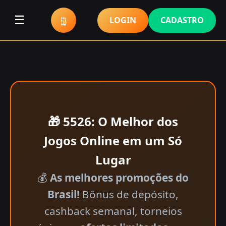
☰
LOGIN
CADASTRO
🎁 5526: O Melhor dos
Jogos Online em um Só
Lugar
💰
As melhores promoções do
Brasil!
Bônus de depósito,
cashback semanal, torneios