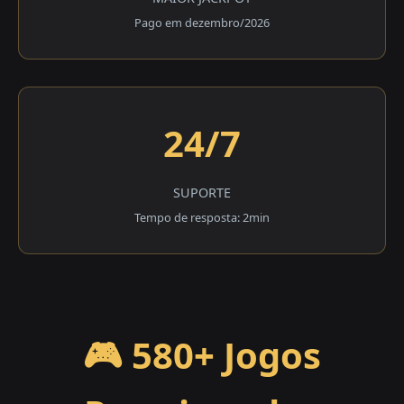
Pago em dezembro/2026
24/7
SUPORTE
Tempo de resposta: 2min
🎮 580+ Jogos