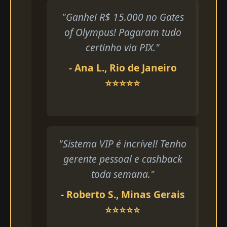
"Ganhei R$ 15.000 no Gates
of Olympus! Pagaram tudo
certinho via PIX."
- Ana L., Rio de Janeiro
⭐⭐⭐⭐⭐
"Sistema VIP é incrível! Tenho
gerente pessoal e cashback
toda semana."
- Roberto S., Minas Gerais
⭐⭐⭐⭐⭐