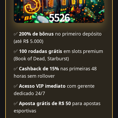
✅
200% de bônus
no primeiro depósito
(até R$ 5.000)
✅
100 rodadas grátis
em slots premium
(Book of Dead, Starburst)
✅
Cashback de 15%
nas primeiras 48
horas sem rollover
✅
Acesso VIP imediato
com gerente
dedicado 24/7
✅
Aposta grátis de R$ 50
para apostas
esportivas