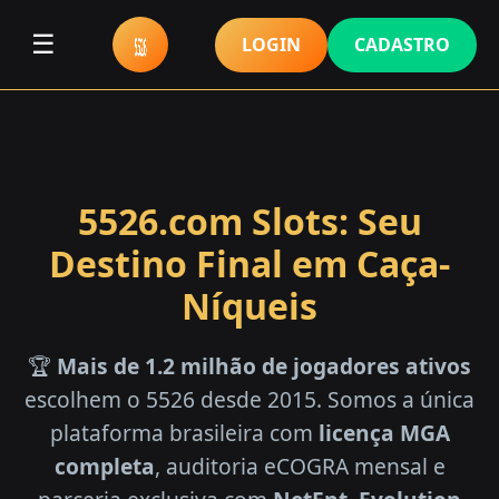
☰
LOGIN
CADASTRO
5526.com Slots: Seu
Destino Final em Caça-
Níqueis
🏆
Mais de 1.2 milhão de jogadores ativos
escolhem o 5526 desde 2015. Somos a única
plataforma brasileira com
licença MGA
completa
, auditoria eCOGRA mensal e