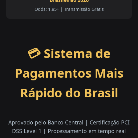
Odds: 1.85+ | Transmissão Grátis
💳 Sistema de
Pagamentos Mais
Rápido do Brasil
Aprovado pelo Banco Central | Certificação PCI
DSS Level 1 | Processamento em tempo real