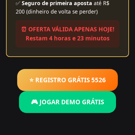
✅
Seguro de primeira aposta
até R$
200 (dinheiro de volta se perder)
⏰ OFERTA VÁLIDA APENAS HOJE!
Restam 4 horas e 23 minutos
⭐ REGISTRO GRÁTIS 5526
🎮 JOGAR DEMO GRÁTIS