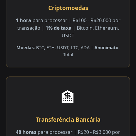
Criptomoedas
1 hora
para processar | R$100 - R$20.000 por
transação |
1% de taxa
| Bitcoin, Ethereum,
USDT
Moedas:
BTC, ETH, USDT, LTC, ADA |
Anonimato:
Total
🏦
Transferência Bancária
48 horas
para processar | R$20 - R$3.000 por