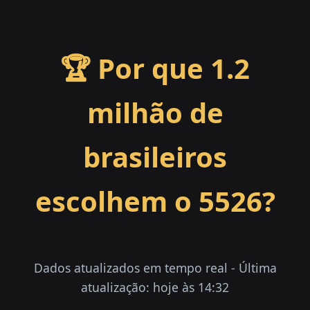
🏆 Por que 1.2
milhão de
brasileiros
escolhem o 5526?
Dados atualizados em tempo real - Última
atualização: hoje às 14:32