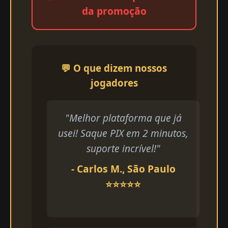
da promoção
💬 O que dizem nossos
jogadores
"Melhor plataforma que já
usei! Saque PIX em 2 minutos,
suporte incrível!"
- Carlos M., São Paulo
⭐⭐⭐⭐⭐