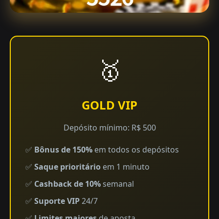
🥇
GOLD VIP
Depósito mínimo: R$ 500
✅
Bônus de 150%
em todos os depósitos
✅
Saque prioritário
em 1 minuto
✅
Cashback de 10%
semanal
✅
Suporte VIP
24/7
✅
Limites maiores
de aposta