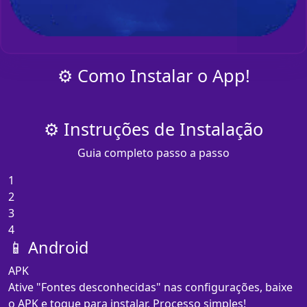
⚙️ Como Instalar o App!
⚙️ Instruções de Instalação
Guia completo passo a passo
1
2
3
4
📱 Android
APK
Ative "Fontes desconhecidas" nas configurações, baixe
o APK e toque para instalar. Processo simples!