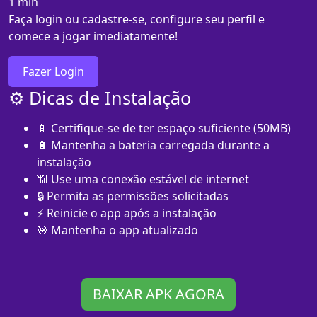
1 min
Faça login ou cadastre-se, configure seu perfil e
comece a jogar imediatamente!
Fazer Login
⚙️ Dicas de Instalação
📱 Certifique-se de ter espaço suficiente (50MB)
🔋 Mantenha a bateria carregada durante a
instalação
📶 Use uma conexão estável de internet
🔒 Permita as permissões solicitadas
⚡ Reinicie o app após a instalação
🎯 Mantenha o app atualizado
BAIXAR APK AGORA