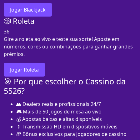
Jogar Blackjack
🎲 Roleta
36
Gire a roleta ao vivo e teste sua sorte! Aposte em
números, cores ou combinações para ganhar grandes
prêmios.
Jogar Roleta
🎯 Por que escolher o Cassino da
5526?
👥 Dealers reais e profissionais 24/7
🎮 Mais de 50 jogos de mesa ao vivo
💰 Apostas baixas e altas disponíveis
📱 Transmissão HD em dispositivos móveis
🎁 Bônus exclusivos para jogadores de cassino