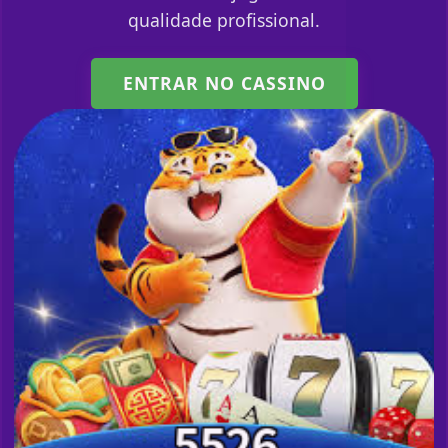
qualidade profissional.
ENTRAR NO CASSINO