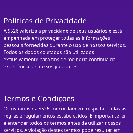
Políticas de Privacidade
A 5526 valoriza a privacidade de seus usuários e está
empenhada em proteger todas as informações
pessoais fornecidas durante o uso de nossos serviços.
Todos os dados coletados são utilizados
exclusivamente para fins de melhoria contínua da
experiência de nossos jogadores.
Termos e Condições
Os usuários da 5526 concordam em respeitar todas as
regras e regulamentos estabelecidos. É importante ler
e entender todos os termos antes de utilizar nossos
serviços. A violação destes termos pode resultar em