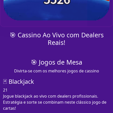
🎯 Cassino Ao Vivo com Dealers
Reais!
🎯 Jogos de Mesa
Divirta-se com os melhores jogos de cassino
🃏 Blackjack
21
Jogue blackjack ao vivo com dealers profissionais.
Estratégia e sorte se combinam neste clássico jogo de
cartas!