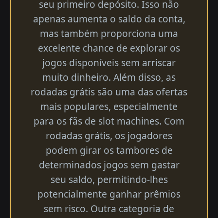
seu primeiro depósito. Isso não
apenas aumenta o saldo da conta,
mas também proporciona uma
excelente chance de explorar os
jogos disponíveis sem arriscar
muito dinheiro. Além disso, as
rodadas grátis são uma das ofertas
mais populares, especialmente
para os fãs de slot machines. Com
rodadas grátis, os jogadores
podem girar os tambores de
determinados jogos sem gastar
seu saldo, permitindo-lhes
potencialmente ganhar prêmios
sem risco. Outra categoria de