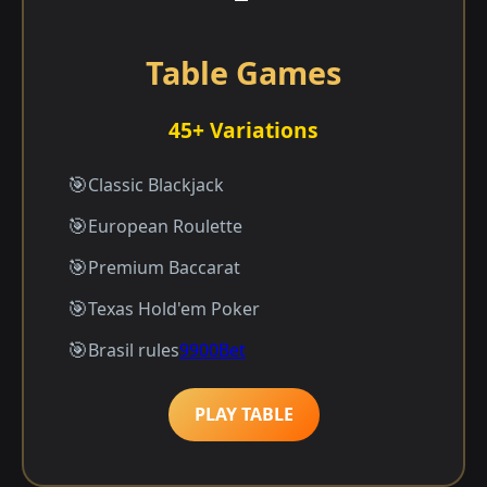
Table Games
45+ Variations
Classic Blackjack
European Roulette
Premium Baccarat
Texas Hold'em Poker
Brasil rules
9900Bet
PLAY TABLE