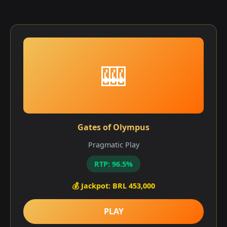
🎰
Gates of Olympus
Pragmatic Play
RTP: 96.5%
💰 Jackpot: BRL 453,000
PLAY