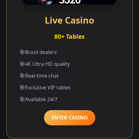
Live Casino
80+ Tables
Brasil dealers
4K Ultra HD quality
Real-time chat
Exclusive VIP tables
Available 24/7
ENTER CASINO