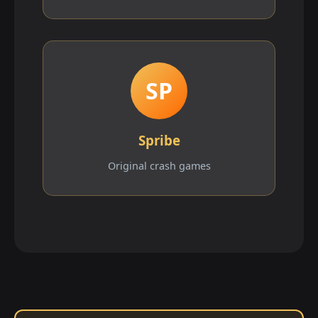
SP
Spribe
Original crash games