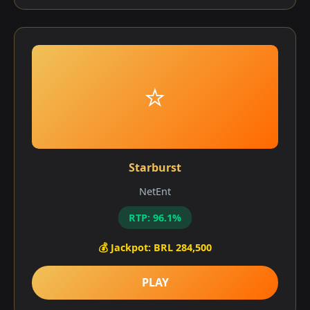
⭐
Starburst
NetEnt
RTP: 96.1%
💰 Jackpot: BRL 284,500
PLAY