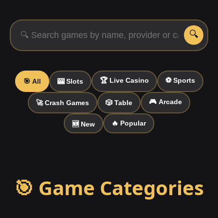
🔍
🏆 Live Casino
⚽ Sports
🎯 All
🎰 Slots
🎮 Arcade
🚀 Crash Games
🎲 Table
🔥 Popular
🆕 New
🎯 Game Categories