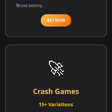
Live betting
BET NOW
🚀
Crash Games
15+ Variations