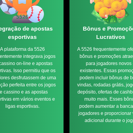
tegração de apostas
Bônus e Promoçõ
esportivas
Lucrativos
A plataforma da 5526
A 5526 frequentemente of
uentemente integrava jogos
bônus e promoções atrae
cassino on-line e apostas
para jogadores novos
tivas. Isso permitiu que os
existentes. Essas promo
dores desfrutassem de uma
podem incluir bônus de b
ição perfeita entre os jogos
vindas, rodadas grátis, jo
e cassino e as apostas
depósito, ofertas de cash
rtivas em vários eventos e
muito mais. Esses bôn
ligas esportivas.
podem aumentar a banca
jogadores e proporcionar 
adicional durante o jog