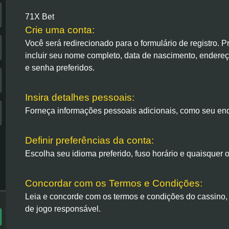
71X Bet
Crie uma conta:
Você será redirecionado para o formulário de registro.
incluir seu nome completo, data de nascimento, endereç
e senha preferidos.
Insira detalhes pessoais:
Forneça informações pessoais adicionais, como seu end
Definir preferências da conta:
Escolha seu idioma preferido, fuso horário e quaisquer o
Concordar com os Termos e Condições:
Leia e concorde com os termos e condições do cassino, c
de jogo responsável.