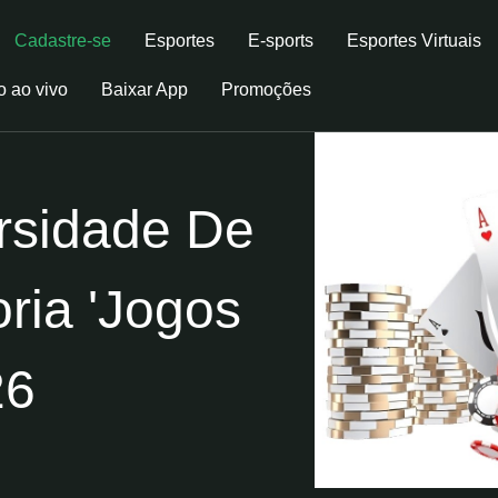
Cadastre-se
Esportes
E-sports
Esportes Virtuais
 ao vivo
Baixar App
Promoções
rsidade De
ria 'Jogos
26