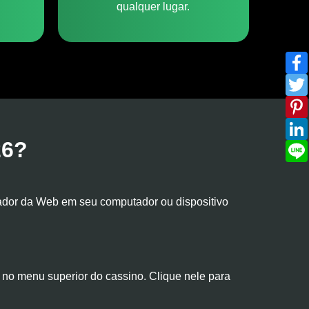
qualquer lugar.
26?
ador da Web em seu computador ou dispositivo
u no menu superior do cassino. Clique nele para