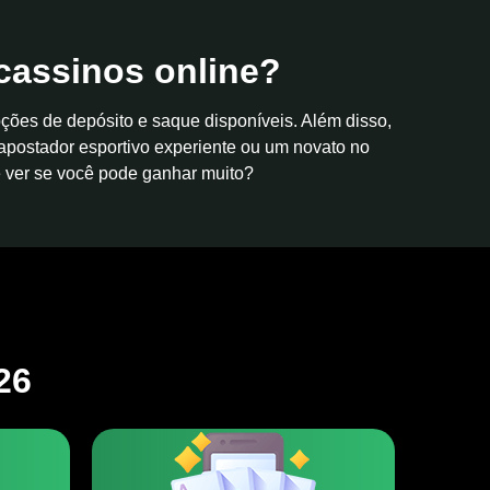
 cassinos online?
ções de depósito e saque disponíveis. Além disso,
apostador esportivo experiente ou um novato no
e ver se você pode ganhar muito?
26