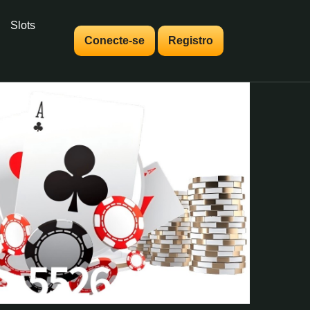
Slots
Conecte-se
Registro