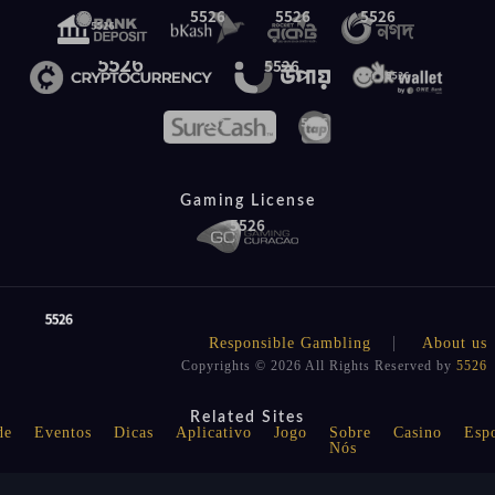
Gaming License
Responsible Gambling
About us
Copyrights © 2026 All Rights Reserved by
5526
Related Sites
de
Eventos
Dicas
Aplicativo
Jogo
Sobre
Casino
Espo
Nós