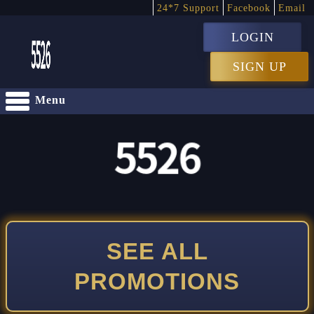
24*7 Support
Facebook
Email
LOGIN
SIGN UP
Menu
SEE ALL
PROMOTIONS