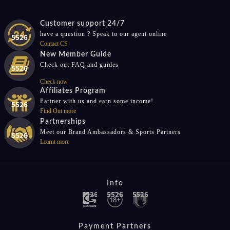
Customer support 24/7
have a question ? Speak to our agent online
Contact CS
New Member Guide
Check out FAQ and guides
Check now
Affiliates Program
Partner with us and earn some income!
Find Out more
Partnerships
Meet our Brand Ambassadors & Sports Partners
Learnt more
Info
Payment Partners