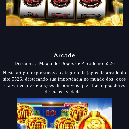
Arcade
Descubra a Magia dos Jogos de Arcade no 5526
Neste artigo, exploramos a categoria de jogos de arcade do
site 5526, destacando sua importância no mundo dos jogos
e a variedade de opções disponíveis que atraem jogadores
de todas as idades.