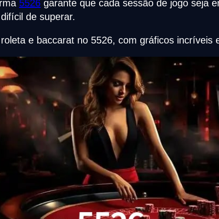
forma
5526
garante que cada sessão de jogo seja e
ifícil de superar.
roleta e baccarat no 5526, com gráficos incrívei