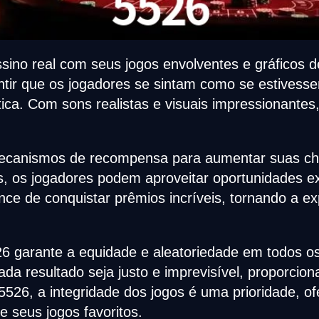
ino real com seus jogos envolventes e gráficos de
tir que os jogadores se sintam como se estivesse
ica. Com sons realistas e visuais impressionantes
ecanismos de recompensa para aumentar suas c
s, os jogadores podem aproveitar oportunidades ex
ce de conquistar prêmios incríveis, tornando a ex
6 garante a equidade e aleatoriedade em todos os 
a resultado seja justo e imprevisível, proporcio
 5526, a integridade dos jogos é uma prioridade, o
 seus jogos favoritos.