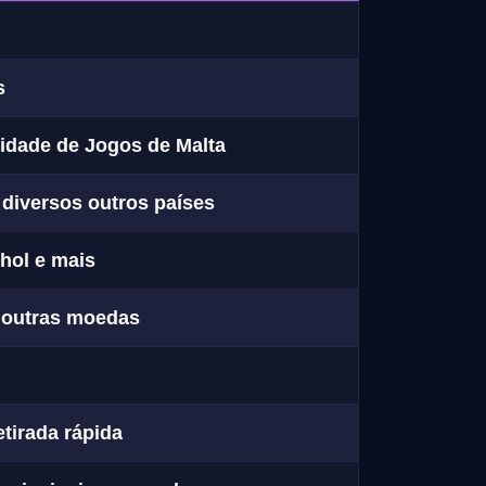
s
idade de Jogos de Malta
 diversos outros países
hol e mais
s outras moedas
tirada rápida