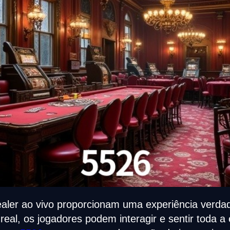
aler ao vivo proporcionam uma experiência verda
eal, os jogadores podem interagir e sentir toda a