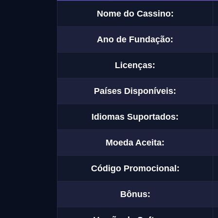
Nome do Cassino:
Ano de Fundação:
Licenças:
Países Disponíveis:
Idiomas Suportados:
Moeda Aceita:
Código Promocional:
Bônus: