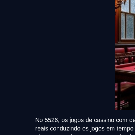
No 5526, os jogos de cassino com de
reais conduzindo os jogos em tempo r