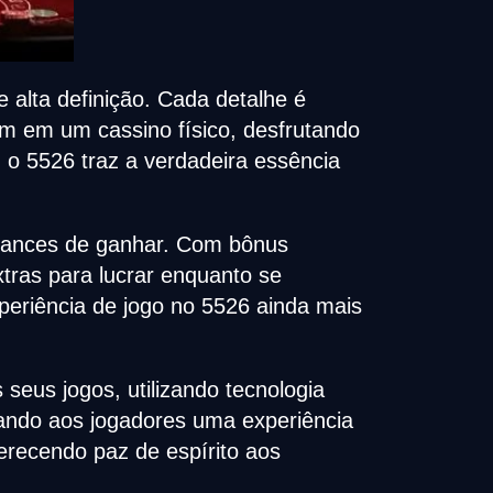
 alta definição. Cada detalhe é
m em um cassino físico, desfrutando
, o 5526 traz a verdadeira essência
hances de ganhar. Com bônus
tras para lucrar enquanto se
periência de jogo no 5526 ainda mais
seus jogos, utilizando tecnologia
nando aos jogadores uma experiência
ferecendo paz de espírito aos