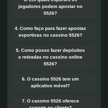
jogadores podem apostar no
5526?
4. Como faço para fazer apostas
esportivas no cassino 5526?
5. Como posso fazer depósitos
e retiradas no cassino online
5526?
6. O cassino 5526 tem um
aplicativo móvel?
7. O cassino 5526 oferece
suporte ao cliente?