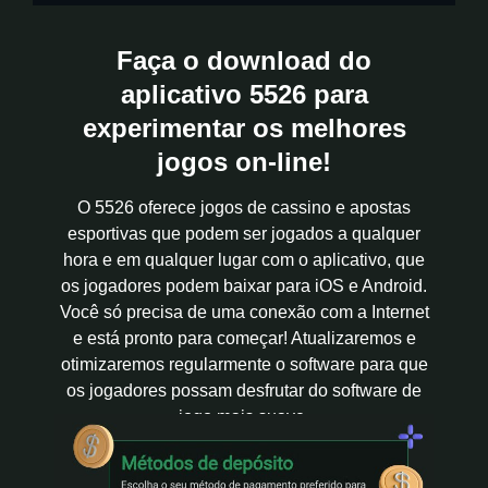
Faça o download do
aplicativo 5526 para
experimentar os melhores
jogos on-line!
O 5526 oferece jogos de cassino e apostas
esportivas que podem ser jogados a qualquer
hora e em qualquer lugar com o aplicativo, que
os jogadores podem baixar para iOS e Android.
Você só precisa de uma conexão com a Internet
e está pronto para começar! Atualizaremos e
otimizaremos regularmente o software para que
os jogadores possam desfrutar do software de
jogo mais suave.