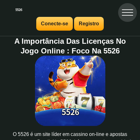
Conecte-se
Registro
A Importância Das Licenças No
Jogo Online : Foco Na 5526
O 5526 é um site líder em cassino on-line e apostas