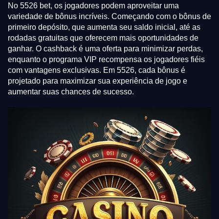
No 5526 bet, os jogadores podem aproveitar uma
variedade de bônus incríveis. Começando com o bônus de
primeiro depósito, que aumenta seu saldo inicial, até as
rodadas gratuitas que oferecem mais oportunidades de
ganhar. O cashback é uma oferta para minimizar perdas,
enquanto o programa VIP recompensa os jogadores fiéis
com vantagens exclusivas. Em 5526, cada bônus é
projetado para maximizar sua experiência de jogo e
aumentar suas chances de sucesso.