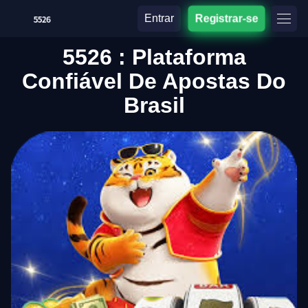
Entrar
Registrar-se
5526 : Plataforma
Confiável De Apostas Do
Brasil