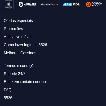
Ofertas especiais
Promoções
Aplicativo móvel
Como fazer login no 5526
Melhores Cassinos
Termos e condições
Suporte 24/7
Entre em contato conosco
FAQ
5526