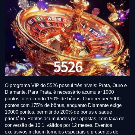
O programa VIP do 5526 possui três níveis: Prata, Ouro e
Diamante. Para Prata, é necessário acumular 1000
pontos, oferecendo 150% de bônus. Ouro requer 5000
pontos com 175% de bônus, enquanto Diamante exige
10000 pontos, permitindo 200% de bônus e saque
prioritário. Pontos acumulados por apostas, com taxa de
conversão de 10:1, válidos por 12 meses. Eventos
exclusivos incluem torneios especiais e presentes de