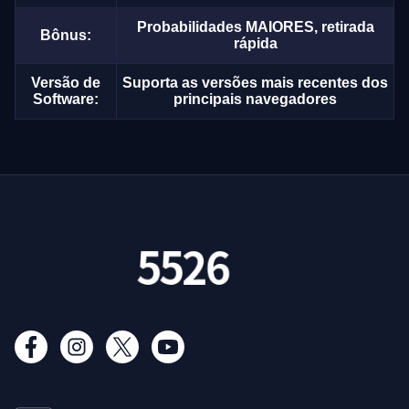
Probabilidades MAIORES, retirada
Bônus:
rápida
Versão de
Suporta as versões mais recentes dos
Software:
principais navegadores